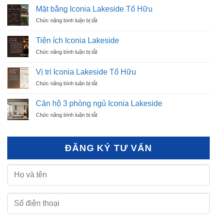
bán
Mặt bằng Iconia Lakeside Tố Hữu
Iconia
ở
Chức năng bình luận bị tắt
Lakeside
Mặt
54
bằng
Tố
Tiện ích Iconia Lakeside
Iconia
Hữu
ở
Chức năng bình luận bị tắt
Lakeside
Tiện
Tố
ích
Hữu
Vị trí Iconia Lakeside Tố Hữu
Iconia
ở
Chức năng bình luận bị tắt
Lakeside
Vị
trí
Căn hộ 3 phòng ngủ Iconia Lakeside
Iconia
ở
Chức năng bình luận bị tắt
Lakeside
Căn
Tố
hộ
Hữu
3
ĐĂNG KÝ TƯ VẤN
phòng
ngủ
Iconia
Lakeside