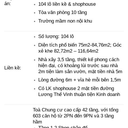
án:
104 lô liền kề & shophouse
Tòa văn phòng 10 tầng
Trường mầm non nội khu
Số lượng: 104 lô
Diện tích phổ biến 75m2-84,76m2; Góc
xẻ khe 82,72m2 – 116,64m2
Nhà xây 3,5 tầng, thiết kế phong cách
hiện đại, có khoảng lùi trước sau nhà
Liền kề:
2m tiện làm sân vườn, mặt tiền nhà 5m
Lòng đường 6m + vỉa hè mỗi bên 1,5m
Có LK shophouse 2 mặt tiền đường
Lương Thế Vinh thuận tiện Kinh doanh
Toà Chung cư cao cấp 42 tầng, với tổng
603 căn hộ từ 2PN đến 9PN và 3 tầng
hầm
Tầng 1,2 Shop chân đế