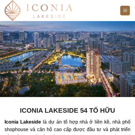
Bỏ
qua
nội
dung
ICONIA LAKESIDE 54 TỐ HỮU
Iconia Lakeside
là dự án tổ hợp nhà ở liền kề, nhà phố
shophouse và căn hộ cao cấp được đầu tư và phát triển